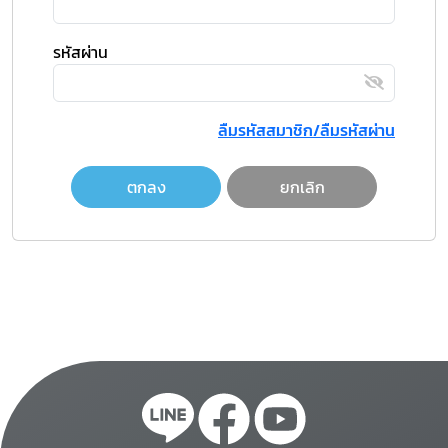
รหัสผ่าน
ลืมรหัสสมาชิก/ลืมรหัสผ่าน
ตกลง
ยกเลิก