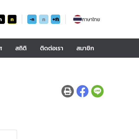
+ก
ก
ก
ก
ภาษาไทย
-ก
ศ
สถิติ
ติดต่อเรา
สมาชิก