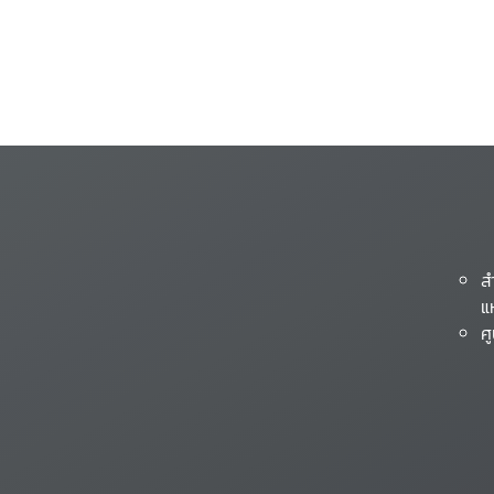
ส
แ
ศ