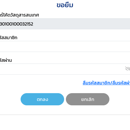
ขอยืม
าร์โค้ดวัสดุสารสนเทศ
หัสสมาชิก
ัสผ่าน
ลืมรหัสสมาชิก/ลืมรหัสผ่
ตกลง
ยกเลิก