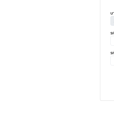
บ
ร
รห