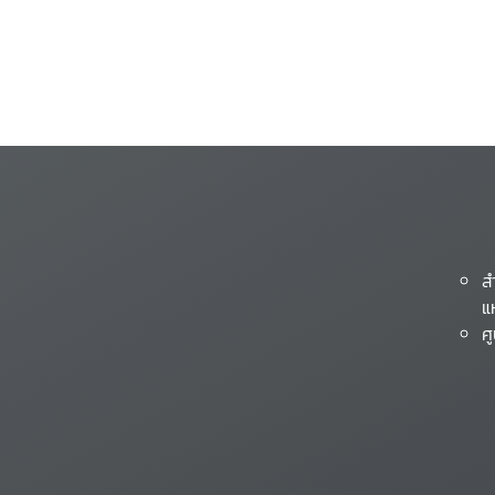
ส
แ
ศ