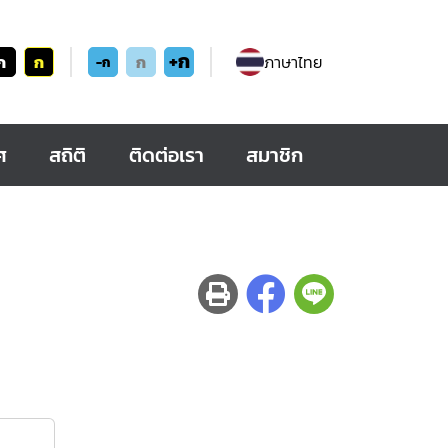
+ก
ก
ก
ก
ภาษาไทย
-ก
ศ
สถิติ
ติดต่อเรา
สมาชิก