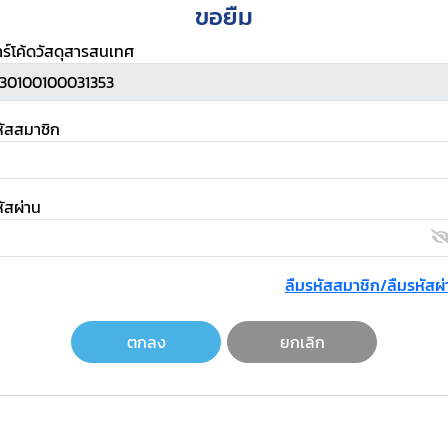
ขอยืม
าร์โค้ดวัสดุสารสนเทศ
หัสสมาชิก
ัสผ่าน
ลืมรหัสสมาชิก/ลืมรหัสผ่
ตกลง
ยกเลิก