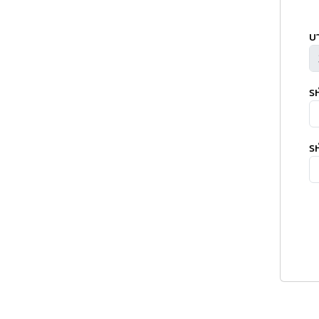
บ
ร
รห