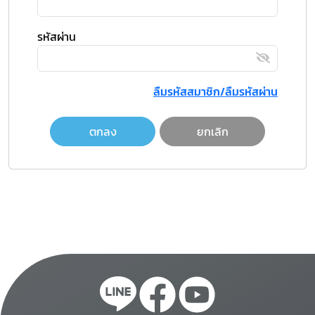
รหัสผ่าน
ลืมรหัสสมาชิก/ลืมรหัสผ่าน
ตกลง
ยกเลิก