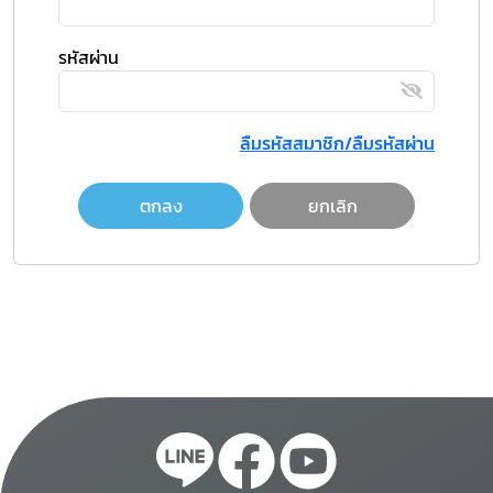
รหัสผ่าน
ลืมรหัสสมาชิก/ลืมรหัสผ่าน
ตกลง
ยกเลิก