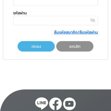
รหัสผ่าน
ลืมรหัสสมาชิก/ลืมรหัสผ่าน
ตกลง
ยกเลิก