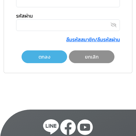
รหัสผ่าน
ลืมรหัสสมาชิก/ลืมรหัสผ่าน
ตกลง
ยกเลิก