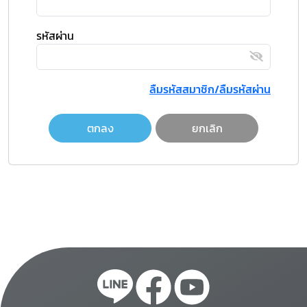
รหัสผ่าน
ลืมรหัสสมาชิก/ลืมรหัสผ่าน
ตกลง
ยกเลิก