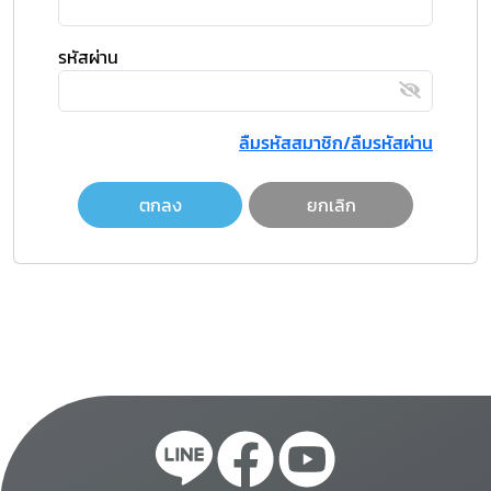
รหัสผ่าน
ลืมรหัสสมาชิก/ลืมรหัสผ่าน
ตกลง
ยกเลิก