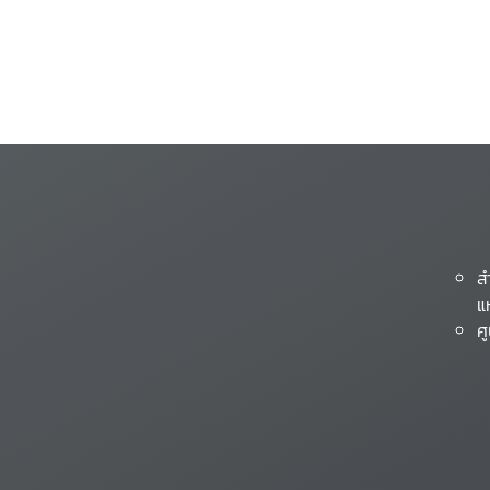
ส
แ
ศ