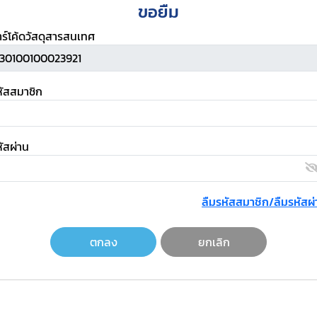
ขอยืม
าร์โค้ดวัสดุสารสนเทศ
หัสสมาชิก
ัสผ่าน
ลืมรหัสสมาชิก/ลืมรหัสผ่
ตกลง
ยกเลิก