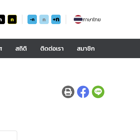
+ก
ก
ก
ก
ภาษาไทย
-ก
ศ
สถิติ
ติดต่อเรา
สมาชิก