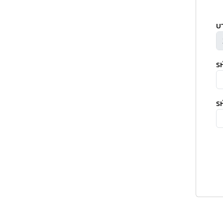
บ
ร
รห