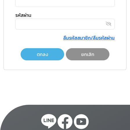
รหัสผ่าน
ลืมรหัสสมาชิก/ลืมรหัสผ่าน
ตกลง
ยกเลิก