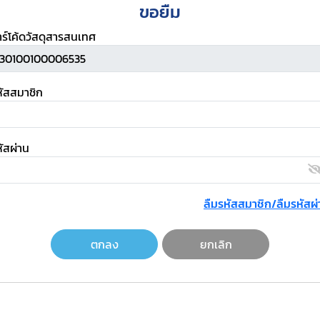
ขอยืม
าร์โค้ดวัสดุสารสนเทศ
หัสสมาชิก
ัสผ่าน
ลืมรหัสสมาชิก/ลืมรหัสผ่
ตกลง
ยกเลิก