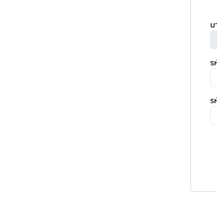
บ
ร
รห