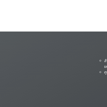
ส
แ
ศ