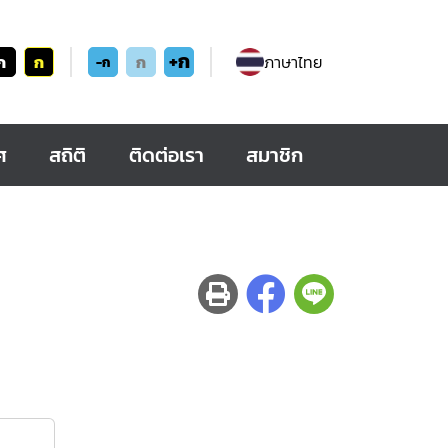
+ก
ก
ก
ก
ภาษาไทย
-ก
ศ
สถิติ
ติดต่อเรา
สมาชิก