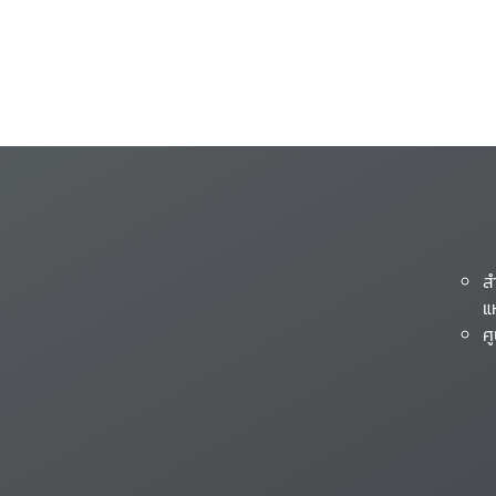
ส
แ
ศ