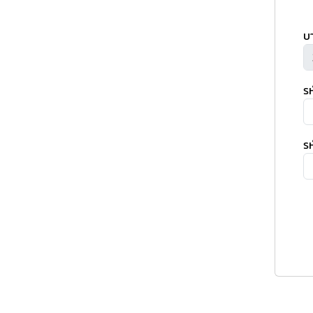
บ
ร
รห