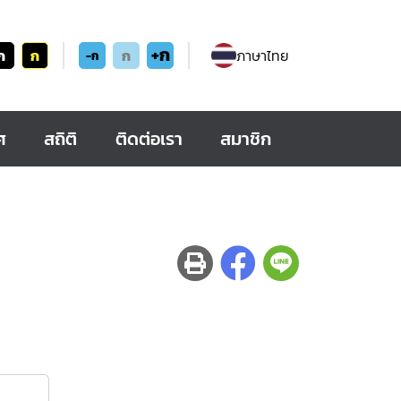
+ก
ก
ก
ก
ภาษาไทย
-ก
ศ
สถิติ
ติดต่อเรา
สมาชิก