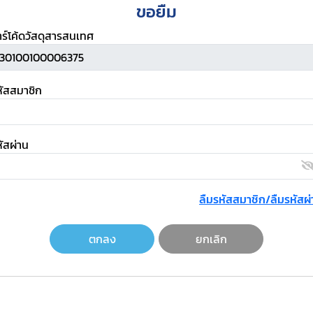
ขอยืม
าร์โค้ดวัสดุสารสนเทศ
หัสสมาชิก
ัสผ่าน
ลืมรหัสสมาชิก/ลืมรหัสผ่
ตกลง
ยกเลิก