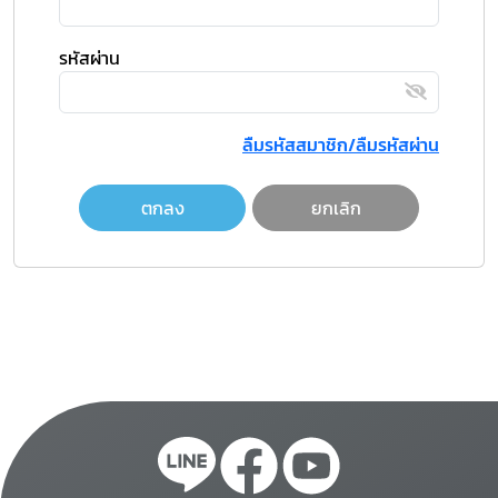
รหัสผ่าน
ลืมรหัสสมาชิก/ลืมรหัสผ่าน
ตกลง
ยกเลิก