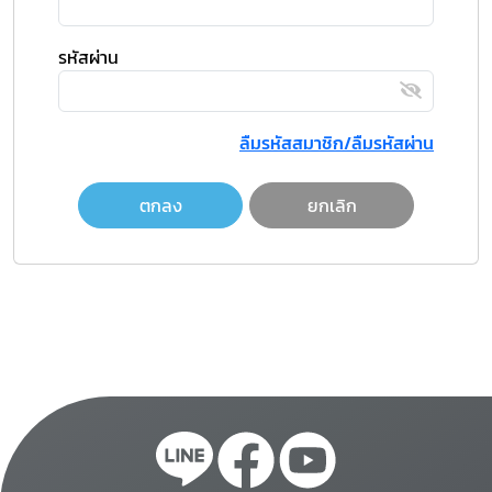
รหัสผ่าน
ลืมรหัสสมาชิก/ลืมรหัสผ่าน
ตกลง
ยกเลิก