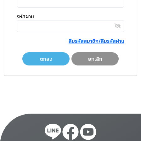
รหัสผ่าน
ลืมรหัสสมาชิก/ลืมรหัสผ่าน
ตกลง
ยกเลิก