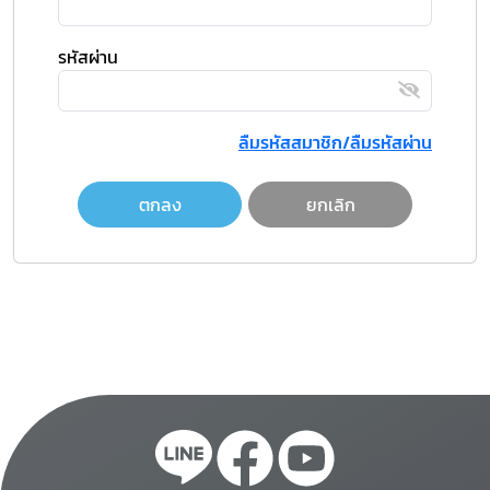
รหัสผ่าน
ลืมรหัสสมาชิก/ลืมรหัสผ่าน
ตกลง
ยกเลิก