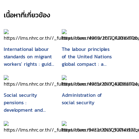
เนื้อหาที่เกี่ยวข้อง
International labour
The labour principles
standards on migrant
of the United Nations
workers' rights : guide
global compact : a
for policymakers and
guide for business
practitioners in Asia
and the Pacific
Social security
Administration of
pensions :
social security
development and
reform : executive
summary