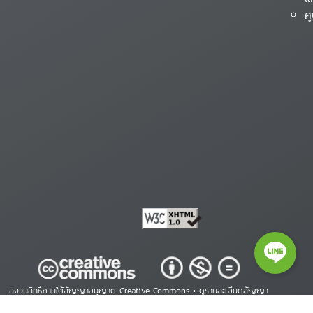
ศ
สงวนสิทธิ์ภายใต้สัญญาอนุญาต Creative Commons •
ดูรายละเอียดสัญญา