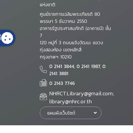
แห่งชาติ
ศูนย์ราชการเฉลิมพระเกียรติ 80
พรรษา 5 ธันวาคม 2550
อาคารรัฐประศาสนภักดี (อาคารบี) ชั้น
7
้
120 หมู่ที่ 3 ถนนแจ้งวัฒนะ แขวง
ทุ่งสองห้อง เขตหลักสี่
กรุงเทพฯ 10210
0 2141 3844, 0 2141 1987, 0
2141 3881
0 2143 7746
NHRCT.Library@gmail.com;
library@nhrc.or.th
แผนผังเว็บไซต์