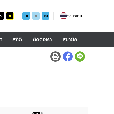
+ก
ก
ก
ก
ภาษาไทย
-ก
ศ
สถิติ
ติดต่อเรา
สมาชิก
สถานะ