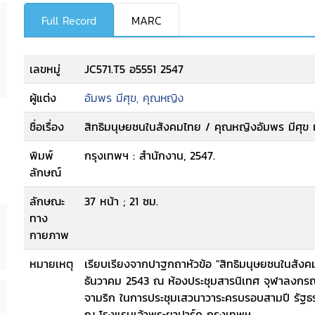
Full Record
MARC
เลขหมู่
JC571.T5 อ5551 2547
ผู้แต่ง
อัมพร มีศุข, คุณหญิง
ชื่อเรื่อง
สิทธิมนุษยชนในสังคมไทย / คุณหญิงอัมพร มีศุข แ
พิมพ์
กรุงเทพฯ : สำนักงาน, 2547.
ลักษณ์
ลักษณะ
37 หน้า ; 21 ซม.
ทาง
กายภาพ
หมายเหตุ
เรียบเรียงจากปาฐกถาหัวข้อ "สิทธิมนุษยชนในสังคมไท
ธันวาคม 2543 ณ ห้องประชุมสารนิเทศ จุฬาลงกร
จามริก ในการประชุมเสวนาวาระครบรอบสามปี รัฐธร
ณ โรงแรมเจ้าพระยาปาร์ค กรุงเทพฯ.