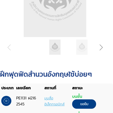
ฝึกฟุดฟิดสำนวนอังกฤษใช้บ่อยๆ
ประเภท
เลขเรียก
สถานที่
สถานะ
บนชั้น
PE1131 ฝ216
มุมสื่อ
2545
อิเล็กทรอนิกส์
ขอยืม