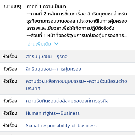
หมายเหตุ
ภาคที่ 1 ความเป็นมา
--ภาคที่ 2 หลักการชี้แนะ เรื่อง สิทธิมนุษยชนสำหรับ
ธุรกิจตามกรอบงานของสหประชาชาติในการคุ้มครอง
เคารพและเยียวยาเพื่อให้เกิดการปฏิบัติจริงจัง
--ส่วนที่ 1 หน้าที่ของรัฐในการปกป้องคุ้มครองสิทธิ
มนุษยชน (The State duty to protect human
อ่านเพิ่มเติม
rights)
หัวเรื่อง
สิทธิมนุษยชน--ธุรกิจ
--ก. หลักการพื้นฐาน
--ข.หลักการในการดำเนินการ
หัวเรื่อง
สิทธิมนุษยชน--การคุ้มครอง
--ส่วนที่ 2 ความรับผิดชอบของภาคธุรกิจในการเคารพ
หลักสิทธิมนุษยชน (The corporate responsibility
หัวเรื่อง
ความช่วยเหลือทางมนุษยธรรม--ความร่วมมือระหว่าง
to respect human rights)
ประเทศ
--ก. หลักการพื้นฐาน
--ข.หลักการในการดำเนินการ
หัวเรื่อง
ความรับผิดชอบต่อสังคมขององค์การธุรกิจ
--ส่วนที่ 3 การเข้าถึงการเยียวยา (Access to
หัวเรื่อง
Human rights--Business
remedy)
--ก. หลักการพื้นฐาน
หัวเรื่อง
Social responsibility of business
--ข.หลักการในการดำเนินการ.