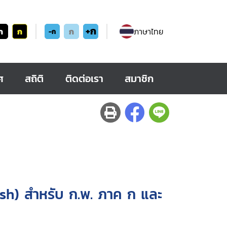
+ก
ก
ก
ก
ภาษาไทย
-ก
ศ
สถิติ
ติดต่อเรา
สมาชิก
ish) สำหรับ ก.พ. ภาค ก และ