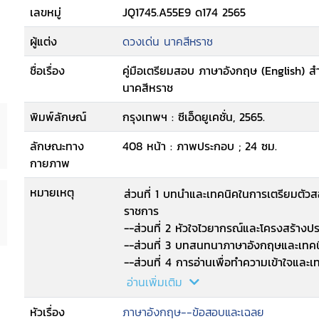
เลขหมู่
JQ1745.A55E9 ด174 2565
ผู้แต่ง
ดวงเด่น นาคสีหราช
ชื่อเรื่อง
คู่มือเตรียมสอบ ภาษาอังกฤษ (English) ส
นาคสีหราช
พิมพ์ลักษณ์
กรุงเทพฯ : ซีเอ็ดยูเคชั่น, 2565.
ลักษณะทาง
408 หน้า : ภาพประกอบ ; 24 ซม.
กายภาพ
หมายเหตุ
ส่วนที่ 1 บทนำและเทคนิคในการเตรียมต
ราชการ
--ส่วนที่ 2 หัวใจไวยากรณ์และโครงสร้าง
--ส่วนที่ 3 บทสนทนาภาษาอังกฤษและเท
--ส่วนที่ 4 การอ่านเพื่อทำความเข้าใจแ
Techniques)
อ่านเพิ่มเติม
--ส่วนที่ 5 คำศัพท์ภาษาอังกฤษที่จำเป็น
หัวเรื่อง
ภาษาอังกฤษ--ข้อสอบและเฉลย
--ส่วนที่ 6 แบบทดสอบพร้อมเฉย.