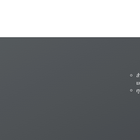
ส
แ
ศ