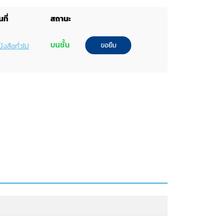
ที่
สถานะ
บนชั้น
ขอยืม
ังสือทั่วไป