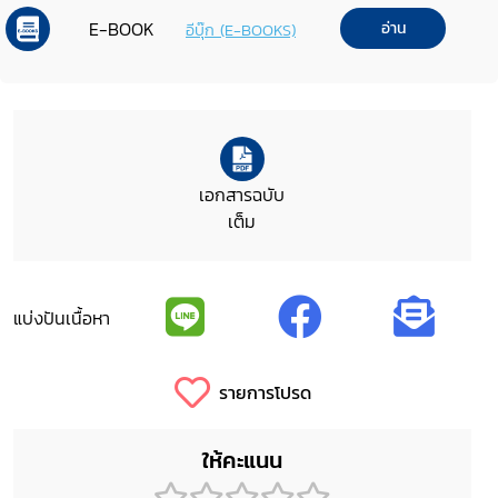
สิทธิมนุษยชนแห่งชาติ ฉบับที่ 3
E-BOOK
อ่าน
อีบุ๊ก (E-BOOKS)
เอกสารฉบับ
เต็ม
แบ่งปันเนื้อหา
รายการโปรด
ให้คะแนน