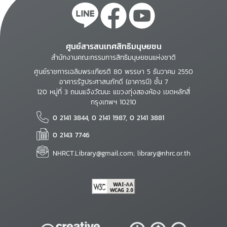
ศูนย์สารสนเทศสิทธิมนุษยชน
สำนักงานคณะกรรมการสิทธิมนุษยชนแห่งชาติ
ศูนย์ราชการเฉลิมพระเกียรติ 80 พรรษา 5 ธันวาคม 2550
อาคารรัฐประศาสนภักดี (อาคารบี) ชั้น 7
120 หมู่ที่ 3 ถนนแจ้งวัฒนะ แขวงทุ่งสองห้อง เขตหลักสี่
กรุงเทพฯ 10210
0 2141 3844, 0 2141 1987, 0 2141 3881
0 2143 7746
NHRCT.Library@gmail.com; library@nhrc.or.th