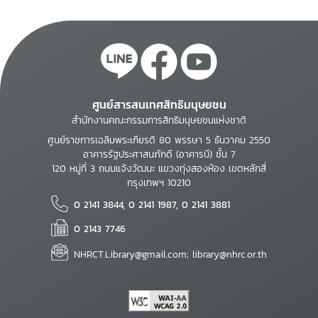
ศูนย์สารสนเทศสิทธิมนุษยชน
สำนักงานคณะกรรมการสิทธิมนุษยชนแห่งชาติ
ศูนย์ราชการเฉลิมพระเกียรติ 80 พรรษา 5 ธันวาคม 2550
อาคารรัฐประศาสนภักดี (อาคารบี) ชั้น 7
120 หมู่ที่ 3 ถนนแจ้งวัฒนะ แขวงทุ่งสองห้อง เขตหลักสี่
กรุงเทพฯ 10210
0 2141 3844, 0 2141 1987, 0 2141 3881
0 2143 7746
NHRCT.Library@gmail.com; library@nhrc.or.th