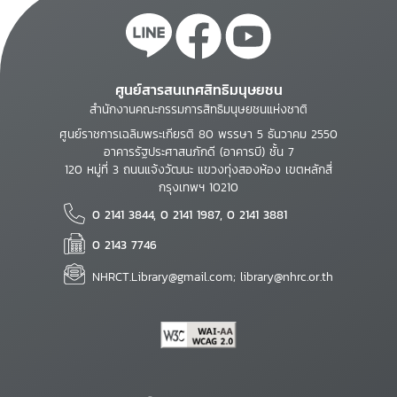
ศูนย์สารสนเทศสิทธิมนุษยชน
สำนักงานคณะกรรมการสิทธิมนุษยชนแห่งชาติ
ศูนย์ราชการเฉลิมพระเกียรติ 80 พรรษา 5 ธันวาคม 2550
อาคารรัฐประศาสนภักดี (อาคารบี) ชั้น 7
120 หมู่ที่ 3 ถนนแจ้งวัฒนะ แขวงทุ่งสองห้อง เขตหลักสี่
กรุงเทพฯ 10210
0 2141 3844, 0 2141 1987, 0 2141 3881
0 2143 7746
NHRCT.Library@gmail.com; library@nhrc.or.th