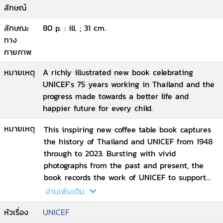
ลักษณ์
ลักษณะ
80 p. : ill. ; 31 cm.
ทาง
กายภาพ
หมายเหตุ
A richly illustrated new book celebrating
UNICEF's 75 years working in Thailand and the
progress made towards a better life and
happier future for every child.
หมายเหตุ
This inspiring new coffee table book captures
the history of Thailand and UNICEF from 1948
through to 2023. Bursting with vivid
photographs from the past and present, the
book records the work of UNICEF to support
the nation's progress over the last 75 years,
อ่านเพิ่มเติม
and the many remarkable achievements
หัวเรื่อง
UNICEF
Thailand has made along the way. The book