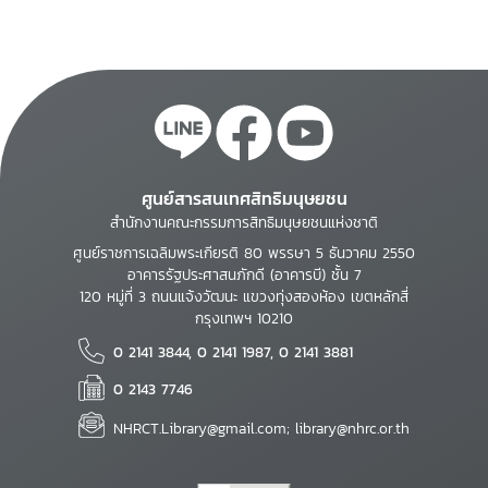
ศูนย์สารสนเทศสิทธิมนุษยชน
สำนักงานคณะกรรมการสิทธิมนุษยชนแห่งชาติ
ศูนย์ราชการเฉลิมพระเกียรติ 80 พรรษา 5 ธันวาคม 2550
อาคารรัฐประศาสนภักดี (อาคารบี) ชั้น 7
120 หมู่ที่ 3 ถนนแจ้งวัฒนะ แขวงทุ่งสองห้อง เขตหลักสี่
กรุงเทพฯ 10210
0 2141 3844, 0 2141 1987, 0 2141 3881
0 2143 7746
NHRCT.Library@gmail.com; library@nhrc.or.th