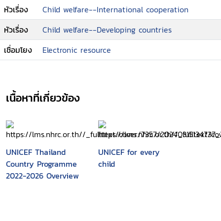
features: 1) true life stories of Thai children
หัวเรื่อง
Child welfare--International cooperation
born in each of the last seven decades,
exploring how their life has been shaped by
หัวเรื่อง
Child welfare--Developing countries
the country's progress 2) illustrated insights
into the country's history, with a spotlight on
เชื่อมโยง
Electronic resource
each decade 3) inspiring articles on Thailand's
future by young people and leaders including
His Excellency, Anand Panyarachun 4)
เนื้อหาที่เกี่ยวข้อง
illustrated facts and figures on how the
nation's health, education and prosperity has
risen over time, along with an interactive
timeline 5) insights into UNICEF's ongoing
mission to create a better life for every child
UNICEF Thailand
UNICEF for every
in Thailand.
Country Programme
child
2022-2026 Overview