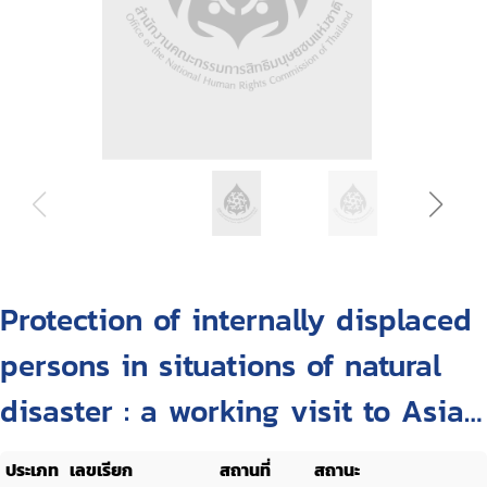
Protection of internally displaced
persons in situations of natural
disaster : a working visit to Asia
by the Representative of the
ประเภท
เลขเรียก
สถานที่
สถานะ