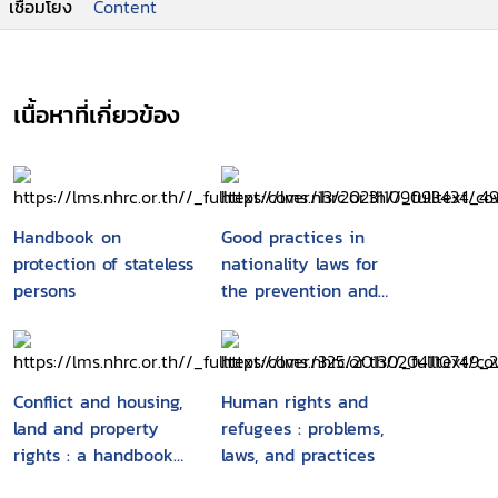
เชื่อมโยง
Content
เนื้อหาที่เกี่ยวข้อง
Handbook on
Good practices in
protection of stateless
nationality laws for
persons
the prevention and
reduction of
statelessness
Conflict and housing,
Human rights and
land and property
refugees : problems,
rights : a handbook
laws, and practices
on issues,