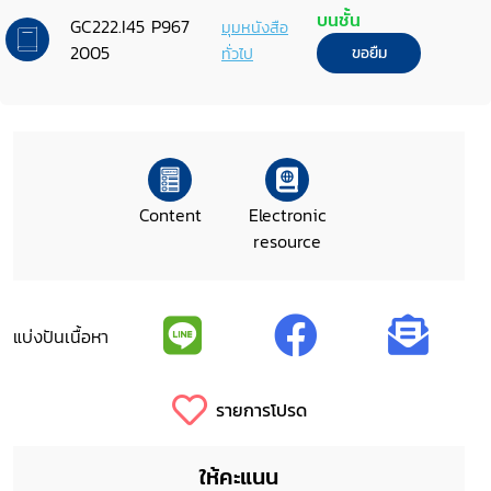
United Nations Secretary-General
บนชั้น
GC222.I45 P967
มุมหนังสือ
on the Human Rights of Internally
2005
ทั่วไป
ขอยืม
Displaced Persons, Walter Kalin,
27 February to 5 March 2005
Content
Electronic
resource
แบ่งปันเนื้อหา
รายการโปรด
ให้คะแนน