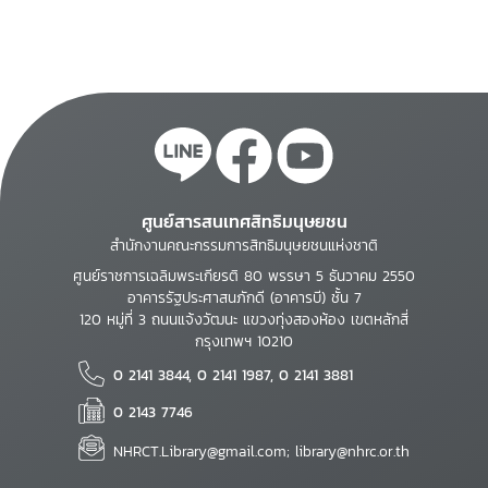
ศูนย์สารสนเทศสิทธิมนุษยชน
สำนักงานคณะกรรมการสิทธิมนุษยชนแห่งชาติ
ศูนย์ราชการเฉลิมพระเกียรติ 80 พรรษา 5 ธันวาคม 2550
อาคารรัฐประศาสนภักดี (อาคารบี) ชั้น 7
120 หมู่ที่ 3 ถนนแจ้งวัฒนะ แขวงทุ่งสองห้อง เขตหลักสี่
กรุงเทพฯ 10210
0 2141 3844, 0 2141 1987, 0 2141 3881
0 2143 7746
NHRCT.Library@gmail.com; library@nhrc.or.th