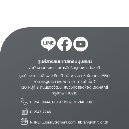
ศูนย์สารสนเทศสิทธิมนุษยชน
สำนักงานคณะกรรมการสิทธิมนุษยชนแห่งชาติ
ศูนย์ราชการเฉลิมพระเกียรติ 80 พรรษา 5 ธันวาคม 2550
อาคารรัฐประศาสนภักดี (อาคารบี) ชั้น 7
120 หมู่ที่ 3 ถนนแจ้งวัฒนะ แขวงทุ่งสองห้อง เขตหลักสี่
กรุงเทพฯ 10210
0 2141 3844, 0 2141 1987, 0 2141 3881
0 2143 7746
NHRCT.Library@gmail.com; library@nhrc.or.th