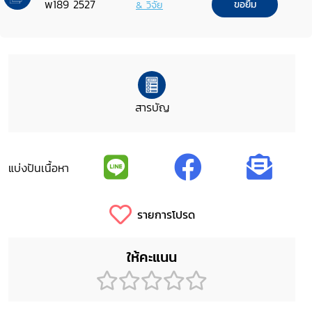
พ189 2527
& วิจัย
ขอยืม
สารบัญ
แบ่งปันเนื้อหา
รายการโปรด
ให้คะแนน