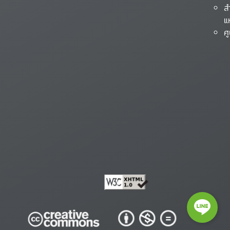
ส
แ
ศ