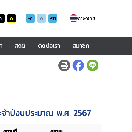
+ก
ก
ก
ก
ภาษาไทย
-ก
ศ
สถิติ
ติดต่อเรา
สมาชิก
ะจำปีงบประมาณ พ.ศ. 2567
สถานที่
สถานะ