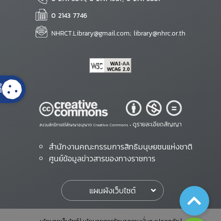
0 2143 7746
NHRCT.Library@gmail.com; library@nhrc.or.th
้
ดูรายละเอียดสัญญา
สงวนสิทธิ์ภายใต้สัญญาอนุญาต Creative Commons •
สำนักงานคณะกรรมการสิทธิมนุษยชนแห่งชาติ
ศูนย์ข้อมูลข่าวสารของทางราชการ
แผนผังเว็บไซต์