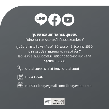
ศูนย์สารสนเทศสิทธิมนุษยชน
สำนักงานคณะกรรมการสิทธิมนุษยชนแห่งชาติ
ศูนย์ราชการเฉลิมพระเกียรติ 80 พรรษา 5 ธันวาคม 2550
อาคารรัฐประศาสนภักดี (อาคารบี) ชั้น 7
120 หมู่ที่ 3 ถนนแจ้งวัฒนะ แขวงทุ่งสองห้อง เขตหลักสี่
กรุงเทพฯ 10210
0 2141 3844, 0 2141 1987, 0 2141 3881
0 2143 7746
NHRCT.Library@gmail.com; library@nhrc.or.th