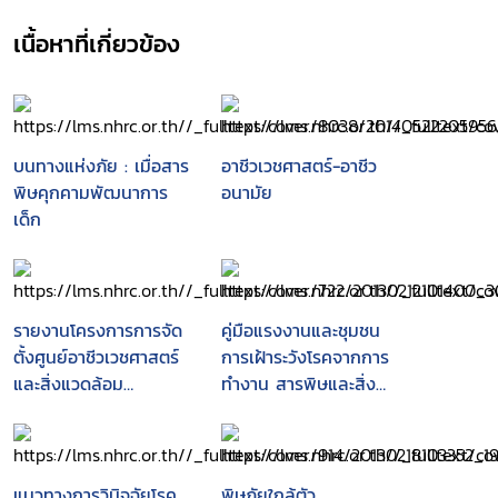
เนื้อหาที่เกี่ยวข้อง
บนทางแห่งภัย : เมื่อสาร
อาชีวเวชศาสตร์-อาชีว
พิษคุกคามพัฒนาการ
อนามัย
เด็ก
รายงานโครงการการจัด
คู่มือแรงงานและชุมชน
ตั้งศูนย์อาชีวเวชศาสตร์
การเฝ้าระวังโรคจากการ
และสิ่งแวดล้อม
ทำงาน สารพิษและสิ่ง
คลองเตย ตามมิติคณะ
แวดล้อม
รัฐมนตรี ณ วันที่ 14
พฤษภาคม พ.ศ. 2545
แนวทางการวินิจฉัยโรค
พิษภัยใกล้ตัว