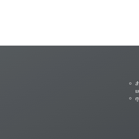
ส
แ
ศ