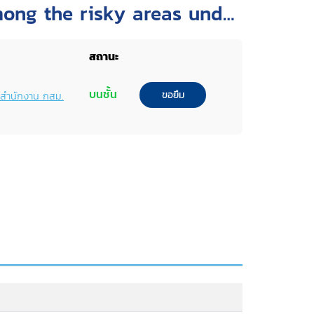
mong the risky areas under
ovember 2005 - April
สถานะ
บนชั้น
ขอยืม
พ์สำนักงาน กสม.