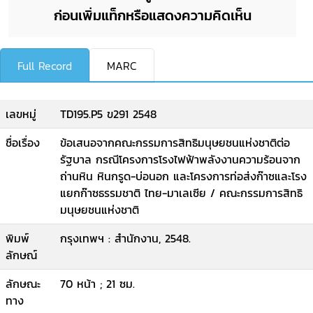
ก่อนเพิ่มแท็กหรือแสดงความคิดเห็น
Full Record
MARC
เลขหมู่
TD195.P5 ข291 2548
ชื่อเรื่อง
ข้อเสนอจากคณะกรรมการสิทธิมนุษยชนแห่งชาติต่อ
รัฐบาล กรณีโครงการโรงไฟฟ้าพลังงานความร้อนจาก
ถ่านหิน หินกรูด-บ่อนอก และโครงการท่อส่งก๊าซและโรง
แยกก๊าซธรรมชาติ ไทย-มาเลเซีย / คณะกรรมการสิทธิ
มนุษยชนแห่งชาติ
พิมพ์
กรุงเทพฯ : สำนักงาน, 2548.
ลักษณ์
ลักษณะ
70 หน้า ; 21 ซม.
ทาง