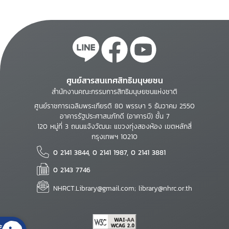
ศูนย์สารสนเทศสิทธิมนุษยชน
สำนักงานคณะกรรมการสิทธิมนุษยชนแห่งชาติ
ศูนย์ราชการเฉลิมพระเกียรติ 80 พรรษา 5 ธันวาคม 2550
อาคารรัฐประศาสนภักดี (อาคารบี) ชั้น 7
120 หมู่ที่ 3 ถนนแจ้งวัฒนะ แขวงทุ่งสองห้อง เขตหลักสี่
กรุงเทพฯ 10210
0 2141 3844, 0 2141 1987, 0 2141 3881
0 2143 7746
NHRCT.Library@gmail.com; library@nhrc.or.th