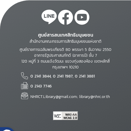
ศูนย์สารสนเทศสิทธิมนุษยชน
สำนักงานคณะกรรมการสิทธิมนุษยชนแห่งชาติ
ศูนย์ราชการเฉลิมพระเกียรติ 80 พรรษา 5 ธันวาคม 2550
อาคารรัฐประศาสนภักดี (อาคารบี) ชั้น 7
120 หมู่ที่ 3 ถนนแจ้งวัฒนะ แขวงทุ่งสองห้อง เขตหลักสี่
กรุงเทพฯ 10210
0 2141 3844, 0 2141 1987, 0 2141 3881
0 2143 7746
NHRCT.Library@gmail.com; library@nhrc.or.th