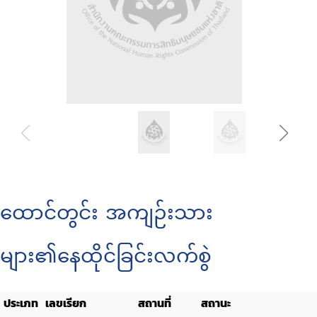
ထောင်တွင်း အကျဉ်းသား
များ၏နေထိုင်ခြင်းလက်စွဲ
ประเภท
เลขเรียก
สถานที่
สถานะ