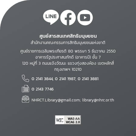
ศูนย์สารสนเทศสิทธิมนุษยชน
สำนักงานคณะกรรมการสิทธิมนุษยชนแห่งชาติ
ศูนย์ราชการเฉลิมพระเกียรติ 80 พรรษา 5 ธันวาคม 2550
อาคารรัฐประศาสนภักดี (อาคารบี) ชั้น 7
120 หมู่ที่ 3 ถนนแจ้งวัฒนะ แขวงทุ่งสองห้อง เขตหลักสี่
กรุงเทพฯ 10210
0 2141 3844, 0 2141 1987, 0 2141 3881
0 2143 7746
NHRCT.Library@gmail.com; library@nhrc.or.th