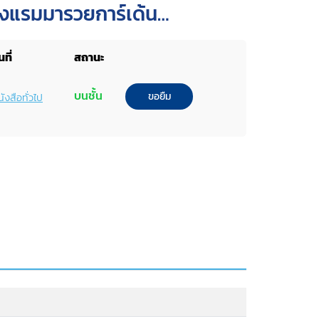
รงแรมมารวยการ์เด้น
ที่
สถานะ
บนชั้น
ขอยืม
ังสือทั่วไป