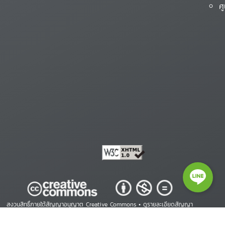
ศ
สงวนสิทธิ์ภายใต้สัญญาอนุญาต Creative Commons •
ดูรายละเอียดสัญญา