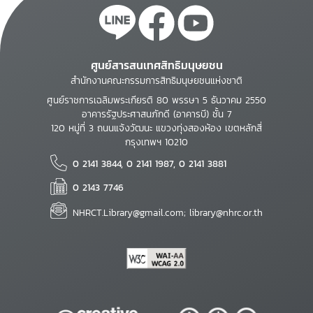
ศูนย์สารสนเทศสิทธิมนุษยชน
สำนักงานคณะกรรมการสิทธิมนุษยชนแห่งชาติ
ศูนย์ราชการเฉลิมพระเกียรติ 80 พรรษา 5 ธันวาคม 2550
อาคารรัฐประศาสนภักดี (อาคารบี) ชั้น 7
120 หมู่ที่ 3 ถนนแจ้งวัฒนะ แขวงทุ่งสองห้อง เขตหลักสี่
กรุงเทพฯ 10210
0 2141 3844, 0 2141 1987, 0 2141 3881
0 2143 7746
NHRCT.Library@gmail.com; library@nhrc.or.th