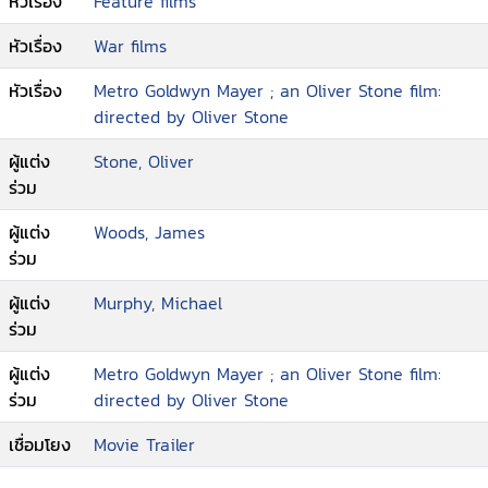
หัวเรื่อง
Feature films
ถ่ายรูปคู่กายกระโจนสู่แถวหน้าของสงคราม เพื่อหวัง
เก็บภาพที่โหดร้าย ซึ่งเต็มไปด้วยความเจ็บปวดและน่า
หัวเรื่อง
War films
กลัว แต่ภาพแต่ละภาพที่บอยล์ถ่ายไว้ เริ่มทำให้เขา
สัมผัสถึงโศกนาฏกรรมของมนุษยชาติ มันได้ปลุกความ
หัวเรื่อง
Metro Goldwyn Mayer ; an Oliver Stone film:
มีมนุษยธรรมของเขาขึ้นมา อีกทั้งยังเปลี่ยนแปลงจิต
directed by Oliver Stone
วิญญาณของเขาไปตลอดกาล โดยที่บอยล์เองก็คาดไม่
ผู้แต่ง
Stone, Oliver
ถึงมาก่อน
ร่วม
ผู้แต่ง
Woods, James
ร่วม
ผู้แต่ง
Murphy, Michael
ร่วม
ผู้แต่ง
Metro Goldwyn Mayer ; an Oliver Stone film:
ร่วม
directed by Oliver Stone
เชื่อมโยง
Movie Trailer