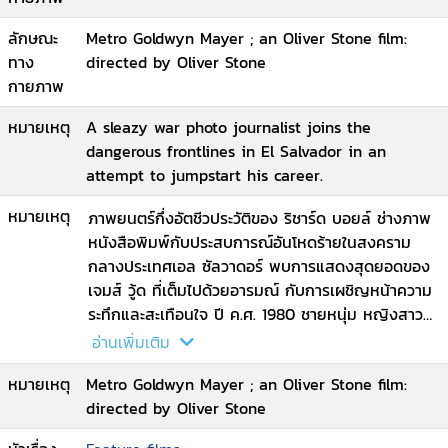
ลักษณะ
Metro Goldwyn Mayer ; an Oliver Stone film:
ทาง
directed by Oliver Stone
กายภาพ
หมายเหตุ
A sleazy war photo journalist joins the
dangerous frontlines in El Salvador in an
attempt to jumpstart his career.
หมายเหตุ
ภาพยนตร์กึ่งอัตชีวประวัติของ ริชาร์ด บอยล์ ช่างภาพ
หนังสือพิมพ์กับประสบการณ์อันโหดร้ายในสงคราม
กลางประเทศเอล ซัลวาดอร์ พบการแสดงสุดยอดของ
เจมส์ วู้ด ที่เต็มไปด้วยอารมณ์ กับการเผชิญหน้าความ
ระทึกและสะเทือนใจ ปี ค.ศ. 1980 ชายหนุ่ม หญิงสาว
และเด็กๆ จำนานมาก ต่างต้องสังเวยชีวิตให้กับ
อ่านเพิ่มเติม
สงครามนองเลือดกลางเมืองเอล ซัลวาดอร์ มันคือ
หมายเหตุ
Metro Goldwyn Mayer ; an Oliver Stone film:
เหตุการณ์ที่แสนสยดสยอง แต่สำหรับ ริชาร์ด บอยล์
directed by Oliver Stone
ช่างภาพข่าวสงครามผู้ต้องการก้าวสำคัญในอาชีพนั้น
เหตุการณ์นี้เป็นใบเบิกทางของเขา บอยล์พร้อมกล้อง