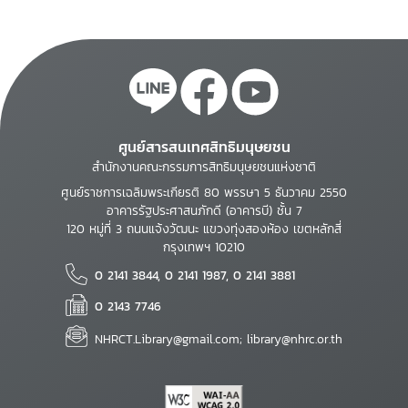
ศูนย์สารสนเทศสิทธิมนุษยชน
สำนักงานคณะกรรมการสิทธิมนุษยชนแห่งชาติ
ศูนย์ราชการเฉลิมพระเกียรติ 80 พรรษา 5 ธันวาคม 2550
อาคารรัฐประศาสนภักดี (อาคารบี) ชั้น 7
120 หมู่ที่ 3 ถนนแจ้งวัฒนะ แขวงทุ่งสองห้อง เขตหลักสี่
กรุงเทพฯ 10210
0 2141 3844, 0 2141 1987, 0 2141 3881
0 2143 7746
NHRCT.Library@gmail.com; library@nhrc.or.th