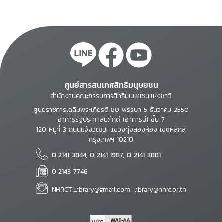
ศูนย์สารสนเทศสิทธิมนุษยชน
สำนักงานคณะกรรมการสิทธิมนุษยชนแห่งชาติ
ศูนย์ราชการเฉลิมพระเกียรติ 80 พรรษา 5 ธันวาคม 2550
อาคารรัฐประศาสนภักดี (อาคารบี) ชั้น 7
120 หมู่ที่ 3 ถนนแจ้งวัฒนะ แขวงทุ่งสองห้อง เขตหลักสี่
กรุงเทพฯ 10210
0 2141 3844, 0 2141 1987, 0 2141 3881
0 2143 7746
NHRCT.Library@gmail.com; library@nhrc.or.th