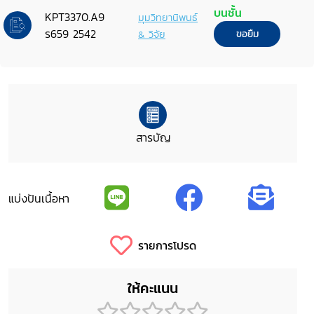
บนชั้น
KPT3370.A9
มุมวิทยานิพนธ์
ร659 2542
& วิจัย
ขอยืม
สารบัญ
แบ่งปันเนื้อหา
รายการโปรด
ให้คะแนน