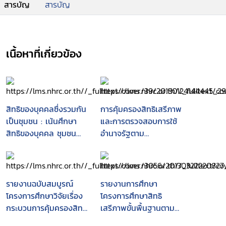
สารบัญ
สารบัญ
เนื้อหาที่เกี่ยวข้อง
สิทธิของบุคคลซึ่งรวมกัน
การคุ้มครองสิทธิเสรีภาพ
เป็นชุมชน : เน้นศึกษา
และการตรวจสอบการใช้
สิทธิของบุคคล ชุมชน
อำนาจรัฐตาม
และองค์กรปกครองส่วน
รัฐธรรมนูญ
ท้องถิ่น ในการมีส่วนร่วม
บำรุงรักษาและใช้
ประโยชน์จาก
รายงานฉบับสมบูรณ์
รายงานการศึกษา
ทรัพยากรธรรมชาติและ
โครงการศึกษาวิจัยเรื่อง
โครงการศึกษาสิทธิ
สิ่งแวดล้อมตามมาตรา
กระบวนการคุ้มครองสิทธิ
เสรีภาพขั้นพื้นฐานตาม
46, 56 และ 290 ของ
ของประชาชน กรณีหน่วย
กรอบรัฐธรรมนูญใน