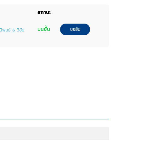
สถานะ
บนชั้น
ขอยืม
นิพนธ์ & วิจัย