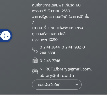
ศูนย์ราชการเฉลิมพระเกียรติ 80
พรรษา 5 ธันวาคม 2550
อาคารรัฐประศาสนภักดี (อาคารบี) ชั้น
7
120 หมู่ที่ 3 ถนนแจ้งวัฒนะ แขวง
ทุ่งสองห้อง เขตหลักสี่
้
กรุงเทพฯ 10210
0 2141 3844, 0 2141 1987, 0
2141 3881
0 2143 7746
NHRCT.Library@gmail.com;
library@nhrc.or.th
แผนผังเว็บไซต์
นโยบายเว็บไซต์
นโยบายการรักษาความมั่นคงปลอดภัย
นโยบายการคุ้มครองข