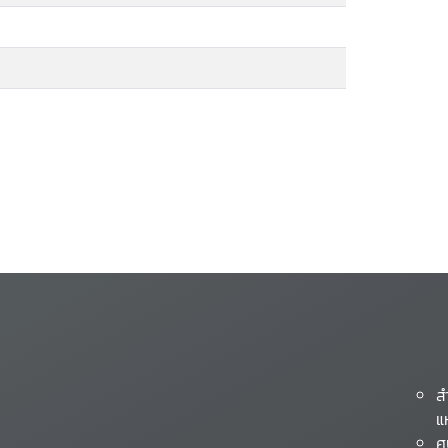
ส
แ
ศ