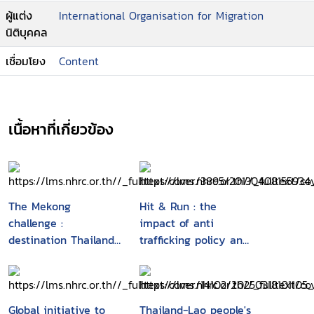
ผู้แต่ง
International Organisation for Migration
นิติบุคคล
เชื่อมโยง
Content
เนื้อหาที่เกี่ยวข้อง
The Mekong
Hit & Run : the
challenge :
impact of anti
destination Thailand :
trafficking policy and
a cross-border labour
practice on sex
migration survey in
worker's human
Banteay Meanchey
rights in Thailand
Province, Cambodia
Global initiative to
Thailand-Lao people's