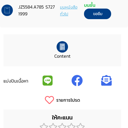
1999, Khon Kaen, Thailand
บนชั้น
JZ5584.A785 S727
มุมหนังสือ
1999
ทั่วไป
ขอยืม
Content
แบ่งปันเนื้อหา
รายการโปรด
ให้คะแนน