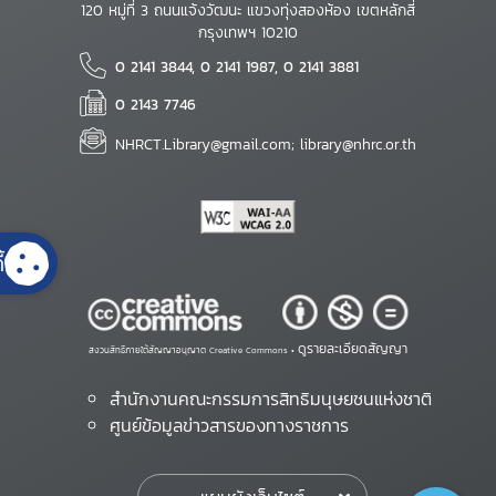
120 หมู่ที่ 3 ถนนแจ้งวัฒนะ แขวงทุ่งสองห้อง เขตหลักสี่
กรุงเทพฯ 10210
0 2141 3844, 0 2141 1987, 0 2141 3881
0 2143 7746
NHRCT.Library@gmail.com; library@nhrc.or.th
้
ดูรายละเอียดสัญญา
สงวนสิทธิ์ภายใต้สัญญาอนุญาต Creative Commons •
สำนักงานคณะกรรมการสิทธิมนุษยชนแห่งชาติ
ศูนย์ข้อมูลข่าวสารของทางราชการ