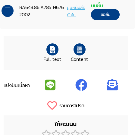
บนชั้น
RA643.86.A785 H676
มุมหนังสือ
2002
ทั่วไป
ขอยืม
Full text
Content
แบ่งปันเนื้อหา
รายการโปรด
ให้คะแนน