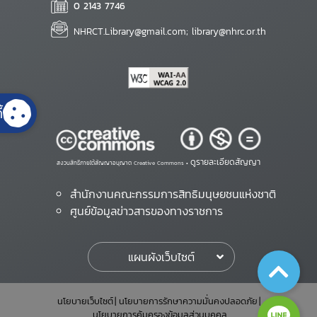
0 2143 7746
NHRCT.Library@gmail.com; library@nhrc.or.th
้
ดูรายละเอียดสัญญา
สงวนสิทธิ์ภายใต้สัญญาอนุญาต Creative Commons •
สำนักงานคณะกรรมการสิทธิมนุษยชนแห่งชาติ
ศูนย์ข้อมูลข่าวสารของทางราชการ
แผนผังเว็บไซต์
นโยบายเว็บไซต์
นโยบายการรักษาความมั่นคงปลอดภัย
นโยบายการคุ้มครองข้อมูลส่วนบุคคล