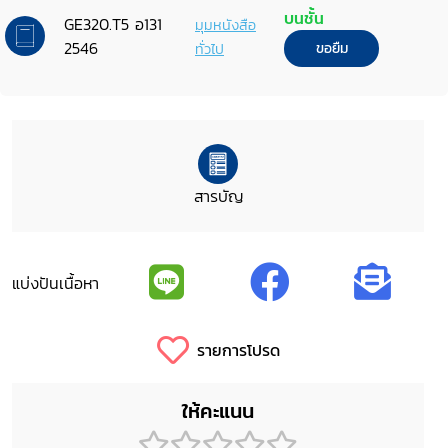
กรุงเทพมหานคร
บนชั้น
GE320.T5 อ131
มุมหนังสือ
2546
ทั่วไป
ขอยืม
สารบัญ
แบ่งปันเนื้อหา
รายการโปรด
ให้คะแนน