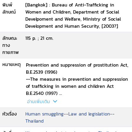
พิมพ์
[Bangkok] : Bureau of Anti-Trafficking in
ลักษณ์
Women and Children, Department of Social
Develpoment and Welfare, Ministry of Social
Development and Human Security, [2003?]
ลักษณะ
115 p. ; 21 cm.
ทาง
กายภาพ
หมายเหตุ
Prevention and suppression of prostitution Act,
B.E.2539 (1996)
--The measures in prevention and suppression
of trafficking in women and children Act
B.E.2540 (1997)
--The penal code amendment Act (No.14)
อ่านเพิ่มเติม
B.E.2540 (1997)
หัวเรื่อง
Human smuggling--Law and legislation--
--The criminal procedure amendment Act
Thailand
(No.20) B.E.2542 (1999)
--Child Adoption Act. B.E.2522 (1979)