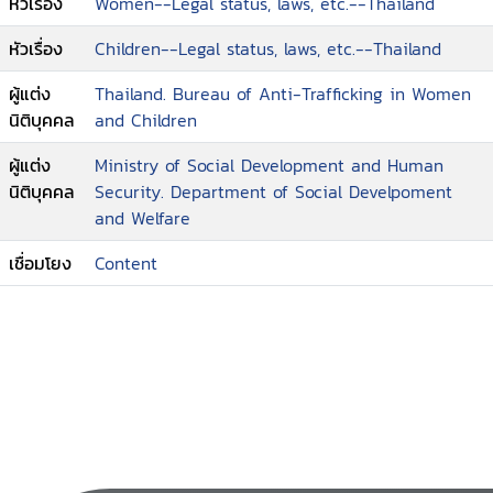
หัวเรื่อง
Women--Legal status, laws, etc.--Thailand
--Ministerial regulation No.9 (B.E.2543) issued
under the child adoption Act, B.E.2522 (1979)
หัวเรื่อง
Children--Legal status, laws, etc.--Thailand
--AMLO's translation Anti-money laundering
Act of B.E.2542
ผู้แต่ง
Thailand. Bureau of Anti-Trafficking in Women
--Memorandum of understanding between the
นิติบุคคล
and Children
government of the Kingdom of Thailand and
ผู้แต่ง
Ministry of Social Development and Human
the government of the Kingdom of Cambodia
นิติบุคคล
Security. Department of Social Develpoment
on bilateral cooperation for eliminating
and Welfare
trafficking in children and women and
assisting victims of trafficking
เชื่อมโยง
Content
--Memorandum of understanding between the
government of the Kingdom of Thailand and
the government of the Kingdom of The Lao
People's Democratic Republic on Cooperation
to combat trafficking in person, especially
women and children.