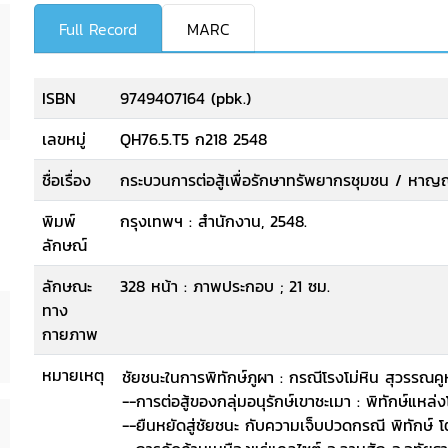
Full Record
MARC
ISBN
9749407164 (pbk.)
เลขหมู่
QH76.5.T5 ก218 2548
ชื่อเรื่อง
กระบวนการต่อสู้เพื่อรักษาทรัพยากรชุมชน / หาญณร
พิมพ์
กรุงเทพฯ : สำนักงาน, 2548.
ลักษณ์
ลักษณะ
328 หน้า : ภาพประกอบ ; 21 ซม.
ทาง
กายภาพ
หมายเหตุ
ชัยชนะในการพิทักษ์ภูผา : กรณีโรงโม่หิน สุวรรณ
--การต่อสู้ของกลุ่มอนุรักษ์เขาชะเมา : พิทักษ์แ
--ยืนหยัดสู่ชัยชนะ กับความเจ็บปวดกรณี พิทักษ์ โ