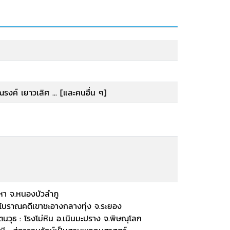
งค์ เยาวเลิศ ... [และคนอื่น ๆ]
คูหา จ.หนองบัวลำภู
หล่งโบราณคดีเขาชะอางกลางทุ่ง จ.ระยอง
ตนวุธ : โรงโม่หิน อ.เนินมะปราง จ.พิษณุโลก