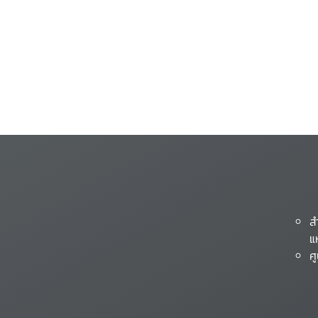
ส
แ
ศ