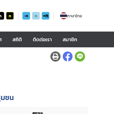
+ก
ก
ก
ก
ภาษาไทย
-ก
ศ
สถิติ
ติดต่อเรา
สมาชิก
ชุมชน
สถานะ