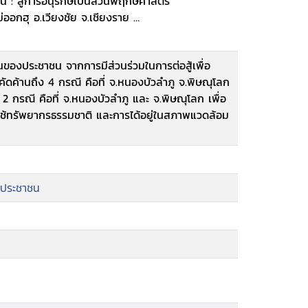
านี : สู่การอนุรักษ์เป็นสวนพฤกษศาสตร์
ม่ออกฮุ อ.เวียงชัย จ.เชียงราย
รมชาติ : กรณีเหมืองโปแตช จ.อุดรธานี
ัมปทานระเบิดหินเขาถ้ำแรด จ.ตรัง
องประชาชน จากการมีส่วนร่วมในการต่อสู้เพื่อ
สอบปัญหาเหมืองแร่
คัดค้านถึง 4 กรณี คือที่ จ.หนองบัวลำภู จ.พิษณุโลก
แม่ออกฮู
2 กรณี คือที่ จ.หนองบัวลำภู และ จ.พิษณุโลก เพื่อ
การสิทธิมุนษยชนแห่งชาติ กรณีเหมืองหิน
รใช้ทรัพยากรธรรมชาติ และการได้อยู่ในสภาพแวดล้อม
องบัวลำภู
นินมะปราง กรณีดอยแม่ออกฮู กรณีโปแตช.
งประชาชน