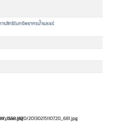
รสิทธิในทรัพยากรน้ำและแร่