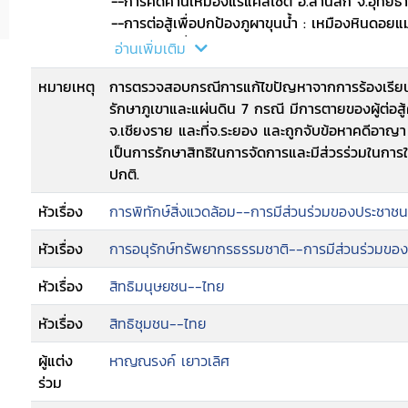
--การคัดค้านเหมืองแร่แคลไซต์ อ.ลานสัก จ.อุทัยธ
--การต่อสู้เพื่อปกป้องภูผาขุนน้ำ : เหมืองหินดอยแ
--การต่อสู้เพื่อสิทธิมีส่วนร่วมจัดการทรัพยากรธร
อ่านเพิ่มเติม
--กลุ่มอนุรักษ์สิ่งแวดล้อมปากแจ่ม : การคัดค้านส
หมายเหตุ
การตรวจสอบกรณีการแก้ไขปัญหาจากการร้องเรียนข
--ข้อเสนอแนะของคณะอนุกรรมการศึกษาและตรวจ
รักษาภูเขาและแผ่นดิน 7 กรณี มีการตายของผู้ต่อสู้
--บทรำลึก : ตามแสงเทียนเข้าถ้ำมาพบดาวที่ดอย
จ.เชียงราย และที่จ.ระยอง และถูกจับข้อหาคดีอาญา 
--รายงานผลการพิจารณาคำร้องเรียน โดยคณะกรรม
เป็นการรักษาสิทธิในการจัดการและมีส่วรร่วมในกา
อุตสาหกรรมเพื่อการก่อสร้าง อ.สุวรรณคูหา จ.หน
ปกติ.
--ลำดับเหตุการณ์ กรณีเขาชะอางกลางทุ่ง กรณีเ
หัวเรื่อง
การพิทักษ์สิ่งแวดล้อม--การมีส่วนร่วมของประชาชน
หัวเรื่อง
การอนุรักษ์ทรัพยากรธรรมชาติ--การมีส่วนร่วมขอ
หัวเรื่อง
สิทธิมนุษยชน--ไทย
หัวเรื่อง
สิทธิชุมชน--ไทย
ผู้แต่ง
หาญณรงค์ เยาวเลิศ
ร่วม